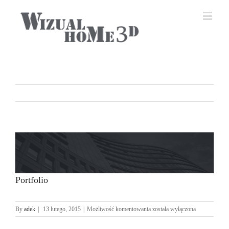
View
Larger
Image
Portfolio
Portfolio
By
adek
|
13 lutego, 2015
|
Możliwość komentowania
została wyłączona